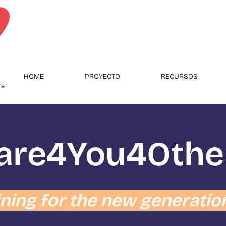
HOME
PROYECTO
RECURSOS
are4Y
ou4Othe
ining for the new generatio